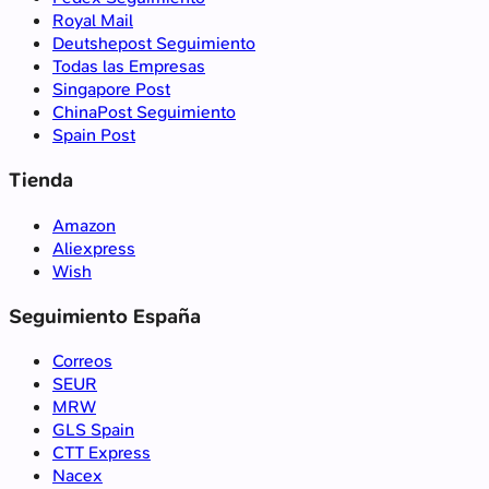
Royal Mail
Deutshepost Seguimiento
Todas las Empresas
Singapore Post
ChinaPost Seguimiento
Spain Post
Tienda
Amazon
Aliexpress
Wish
Seguimiento España
Correos
SEUR
MRW
GLS Spain
CTT Express
Nacex