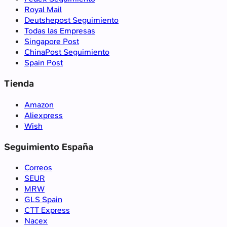
Royal Mail
Deutshepost Seguimiento
Todas las Empresas
Singapore Post
ChinaPost Seguimiento
Spain Post
Tienda
Amazon
Aliexpress
Wish
Seguimiento España
Correos
SEUR
MRW
GLS Spain
CTT Express
Nacex